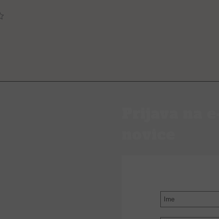
Prijava na e
novice
PRIJAVI SE N
NOVICE
Ime