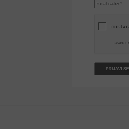
E-
mail
naslov
*