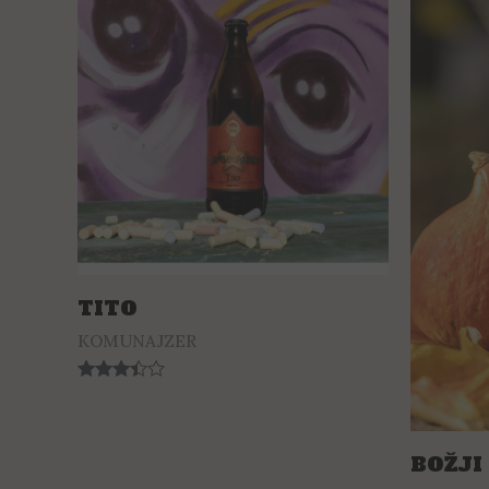
TITO
KOMUNAJZER
Rated
3.33
out of 5
BOŽJI