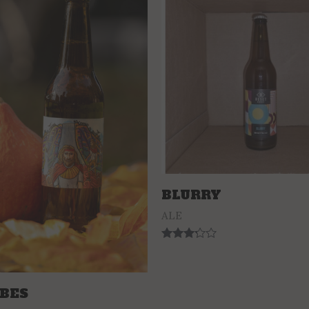
BLURRY
ALE
Rated
3.14
out of 5
 BES