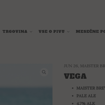
TRGOVINA
VSE O PIVU
MESEČNE P
JUN 26
,
MAISTER B
VEGA
MAISTER BR
PALE ALE
4,7
% ALK