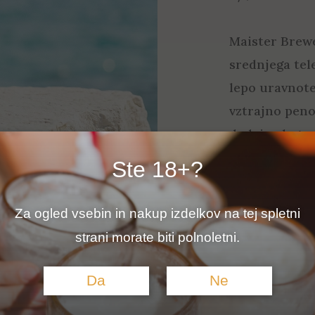
Maister Brewer
srednjega tele
lepo uravnote
vztrajno peno,
dodajo elegan
Brewery Vega 
Ste 18+?
zaključi nežn
ostane še po p
Za ogled vsebin in nakup izdelkov na tej spletni
Vege in je dob
strani morate biti polnoletni.
ale z cvetlič
zaključkom.
Da
Ne