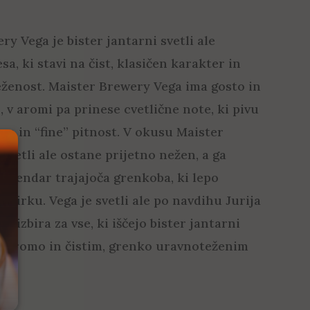
y Vega je bister jantarni svetli ale
sa, ki stavi na čist, klasičen karakter in
ženost. Maister Brewery Vega ima gosto in
 v aromi pa prinese cvetlične note, ki pivu
co in “fine” pitnost. V okusu Maister
svetli ale ostane prijetno nežen, a ga
a, vendar trajajoča grenkoba, ki lepo
ožirku. Vega je svetli ale po navdihu Jurija
ra izbira za vse, ki iščejo bister jantarni
no aromo in čistim, grenko uravnoteženim