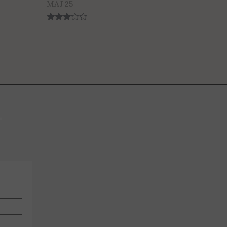
MAJ 25
Rated
3.00
out of 5
-
A E-