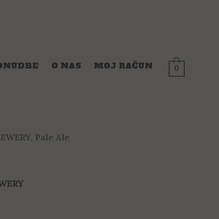
ONUDBE
O NAS
MOJ RAČUN
0
REWERY
,
Pale Ale
EWERY