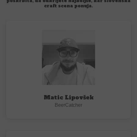
poskrbita, da odkrijete najboljše, kar slovenska
craft scena ponuja.
Matic Lipovšek
BeerCatcher