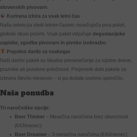
slovenskih pivovarn
.
Kurirana izbira za vsak letni čas
Naša selekcija sledi letnim časom: osvežujoča piva poleti,
globoki okusi pozimi. Vsak paket vključuje
degustacijske
zapiske, zgodbe pivovarn in pivsko izobrazbo
.
Popolno darilo za vsakogar
Naši darilni paketi so idealno presenečenje za rojstne dneve,
praznike ali posebne priložnosti. Prejemnik dobi pakete za
izbrano število mesecev – vi pa dodate osebno sporočilo.
Naša ponudba
Tri naročniške opcije:
Beer Thinker
– Mesečna naročnina brez obveznosti
(€43/mesec)
Beer Dreamer
– 3-mesečna naročnina (€40/mesec)