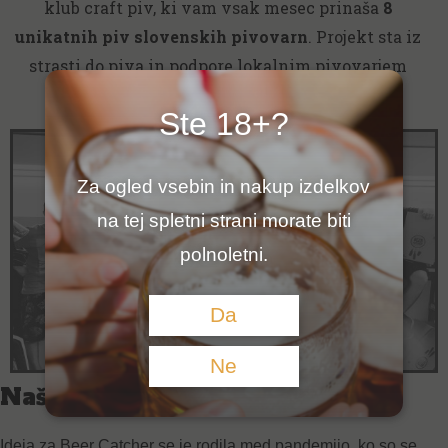
klub craft piv, ki vam vsak mesec prinaša
8
unikatnih piv slovenskih pivovarn
. Projekt sta iz
strasti do piva in podpore lokalnim pivovarjem
ustvarila
Matic Lipovšek in Keni Kolarič
.
Ste 18+?
Za ogled vsebin in nakup izdelkov
na tej spletni strani morate biti
polnoletni.
Da
Ne
Naša zgodba
Ideja za Beer Catcher se je rodila med pandemijo, ko so se