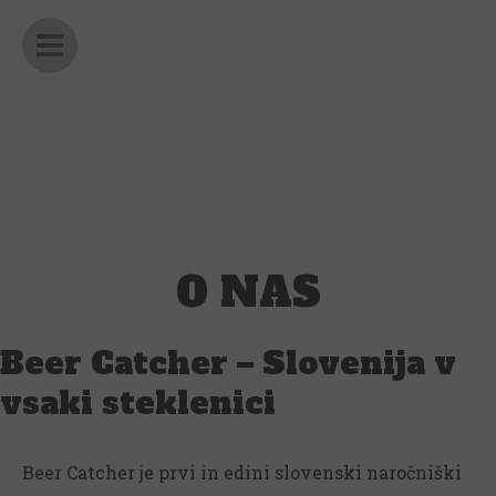
Skip
Main
to
Menu
content
O NAS
Beer Catcher – Slovenija v
vsaki steklenici
Beer Catcher je prvi in edini slovenski naročniški