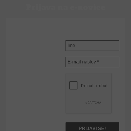
Prijava na e-novice
PRIJAVI SE NA E-
NOVICE
Ime
E-
mail
naslov
*