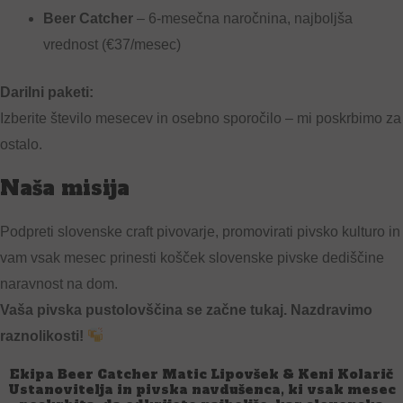
Beer Catcher
– 6-mesečna naročnina, najboljša
vrednost (€37/mesec)
Darilni paketi:
Izberite število mesecev in osebno sporočilo – mi poskrbimo za
ostalo.
Naša misija
Podpreti slovenske craft pivovarje, promovirati pivsko kulturo in
vam vsak mesec prinesti košček slovenske pivske dediščine
naravnost na dom.
Vaša pivska pustolovščina se začne tukaj. Nazdravimo
raznolikosti!
Ekipa Beer Catcher Matic Lipovšek & Keni Kolarič
Ustanovitelja in pivska navdušenca, ki vsak mesec