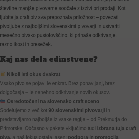
številne manjše pivovarne soočale z izzivi pri prodaji. Kot
ljubitelja craft piv sva prepoznala priložnost – povezati
pivoljube z najboljšimi slovenskimi pivovarji in ustvariti
mesečno pivsko pustolovščino, ki prinaša odkrivanje,
raznolikost in presežek.
Kaj nas dela edinstvene?
Nikoli isti okus dvakrat
Vsako pivo se pojavi le enkrat. Brez ponavljanj, brez
dolgočasja – le nenehno odkrivanje novih okusov.
Osredotočeni na slovensko craft sceno
Sodelujemo z več kot
90 slovenskimi pivovarji
in
predstavljamo najboljše iz vsake regije – od Prekmurja do
Primorske. Občasno v pakete vključimo tudi
izbrana tuja craft
piva
, a naš fokus ostaja jasen:
podpora in promocija