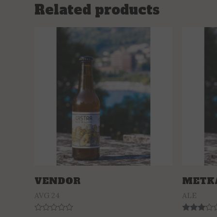
Related products
VENDOR
METK
AVG 24
ALE