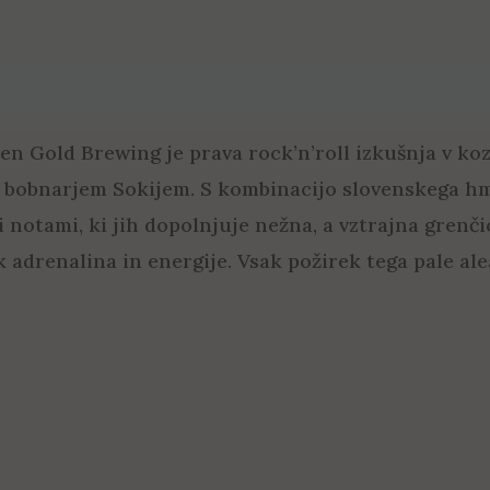
 Gold Brewing je prava rock’n’roll izkušnja v kozar
im bobnarjem Sokijem. S kombinacijo slovenskega h
i notami, ki jih dopolnjuje nežna, a vztrajna grenč
 adrenalina in energije. Vsak požirek tega pale ale