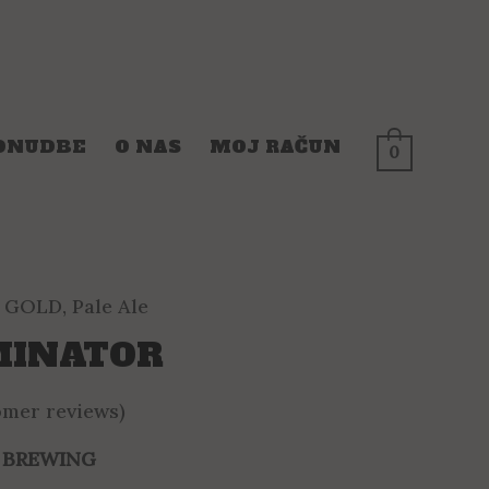
ONUDBE
O NAS
MOJ RAČUN
0
 GOLD
,
Pale Ale
MINATOR
mer reviews)
 BREWING