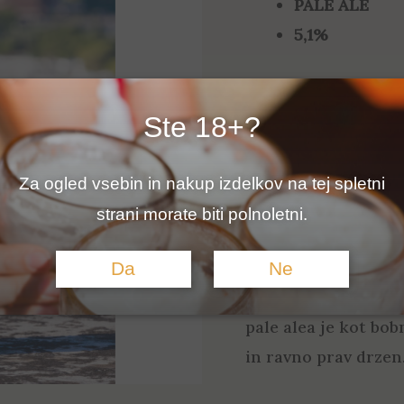
PALE ALE
5
based
5,1%
on
customer
ratings
The Druminator Pal
prava rock’n’roll iz
Ste 18+?
5.1 % alkohola, je 
Sokijem. S kombinac
Za ogled vsebin in nakup izdelkov na tej spletni
ameriškega Mosaica 
strani morate biti polnoletni.
sadnimi notami, ki j
Pivo je popolno za 
Da
Ne
potrebuješ odmerek 
pale alea je kot bob
in ravno prav drzen