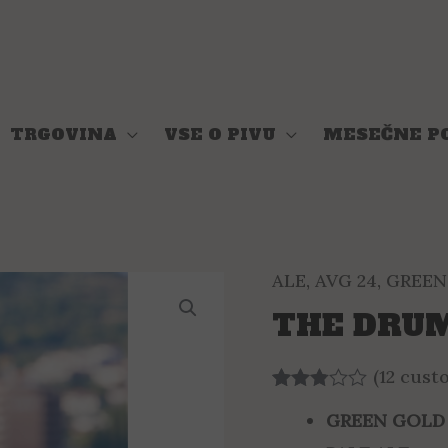
TRGOVINA
VSE O PIVU
MESEČNE P
ALE
,
AVG 24
,
GREEN
THE DRU
(
12
custo
Rated
12
GREEN GOLD
2.75
out of