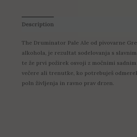
Description
Reviews (12)
The Druminator Pale Ale od pivovarne Green
alkohola, je rezultat sodelovanja s slavn
te že prvi požirek osvoji z močnimi sadnim
večere ali trenutke, ko potrebuješ odmerek
poln življenja in ravno prav drzen.