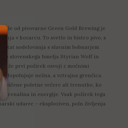
e Ale od pivovarne Green Gold Brewing je
kušnja v kozarcu. To svetlo in bistro pivo, s
rezultat sodelovanja s slavnim bobnarjem
ijo slovenskega hmelja Styrian Wolf in
te že prvi požirek osvoji z močnimi
ih dopolnjuje nežna, a vztrajna grenčica.
sproščene poletne večere ali trenutke, ko
adrenalina in energije. Vsak požirek tega
narski udarec – eksploziven, poln življenja
.