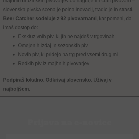
majhnih družinskih pivovarjev do nagrajenih craft pivovarn –
slovenska pivska scena je polna inovacij, tradicije in strasti.
Beer Catcher sodeluje z 92 pivovarnami
, kar pomeni, da
imaš dostop do:
Ekskluzivnih piv, ki jih ne najdeš v trgovinah
Omejenih izdaj in sezonskih piv
Novih piv, ki pridejo na trg pred vsemi drugimi
Redkih piv iz majhnih pivovarjev
Podpiraš lokalno. Odkrivaj slovensko. Uživaj v
najboljšem.
Prijava na e-novice