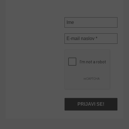
PRIJAVI SE NA E-
NOVICE
Ime
E-
mail
naslov
*