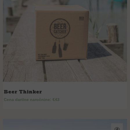
Beer Thinker
Cena darilne naročnine: €43