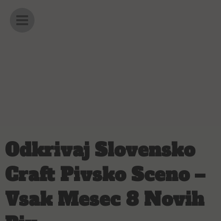
Skip
Main
to
Menu
content
Odkrivaj Slovensko
Craft Pivsko Sceno –
Vsak Mesec 8 Novih