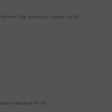
t-Review-Top-Bonuses–Games-04-20
asinos-Ranked-04-20