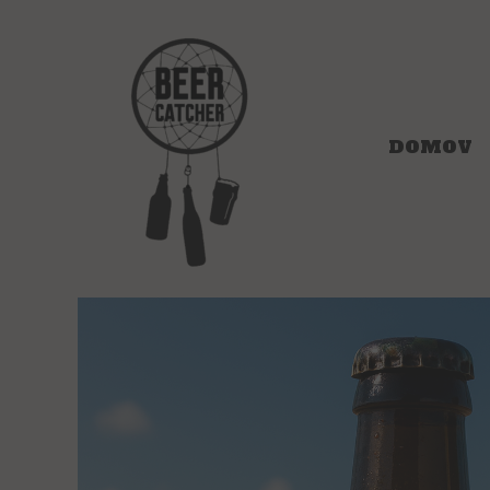
Skip
to
content
DOMOV