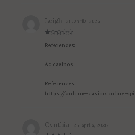
Leigh
26. aprila, 2026
R
References:
at
ed
1
ou
Ac casinos
t
of
5
References:
https://onliune-casino.online-spi
Cynthia
26. aprila, 2026