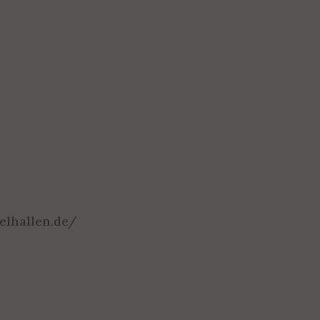
elhallen.de/