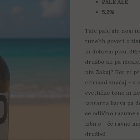
PALE ALE
based
on
5,2%
customer
ratings
Tale
pale
ale
nosi im
tunelih govori o tis
in dobrem pivu. 3RD
družbo ali pa ideale
piv. Zakaj? Ker ni p
citrusni
značaj – v 
cvetlične tone in n
jantarna barva pa do
se odlično razume s
izbiro – če ravno mo
družbe!