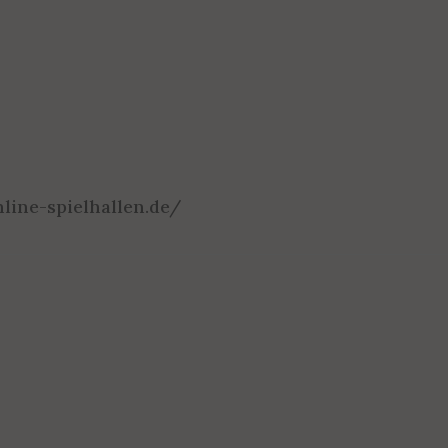
line-spielhallen.de/