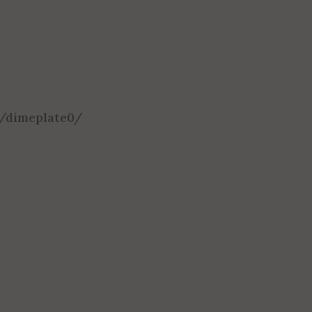
/dimeplate0/