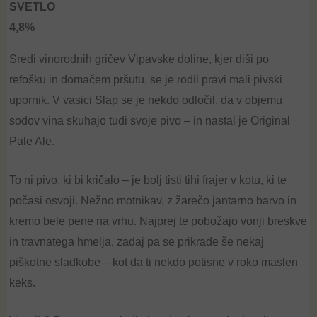
ed
SVETLO
1.
00
4,8%
ou
t
of
5
Sredi vinorodnih gričev Vipavske doline, kjer diši po
refošku in domačem pršutu, se je rodil pravi mali pivski
upornik. V vasici Slap se je nekdo odločil, da v objemu
sodov vina skuhajo tudi svoje pivo – in nastal
je Original
Pale Ale.
To ni pivo, ki bi kričalo – je bolj tisti tihi frajer v kotu, ki te
počasi osvoji. Nežno motnikav, z žarečo jantarno barvo in
kremo bele pene na vrhu. Najprej te pobožajo vonji breskve
in travnatega hmelja, zadaj pa se prikrade še nekaj
piškotne sladkobe – kot da ti nekdo potisne v roko maslen
keks.