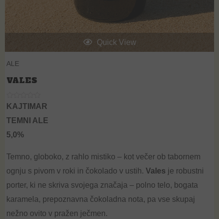
Quick View
ALE
VALES
R
KAJTIMAR
a
t
TEMNI ALE
e
d
5,0%
0
o
u
t
Temno, globoko, z rahlo mistiko – kot večer ob tabornem
o
f
ognju s pivom v roki in čokolado v ustih.
Vales
je robustni
5
porter, ki ne skriva svojega značaja – polno telo, bogata
karamela, prepoznavna čokoladna nota, pa vse skupaj
nežno ovito v pražen ječmen.