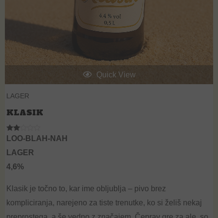
Quick View
LAGER
KLASIK
Rate
LOO-BLAH-NAH
d
1.89
LAGER
out
of 5
4,6%
Klasik je točno to, kar ime obljublja – pivo brez
kompliciranja, narejeno za tiste trenutke, ko si želiš nekaj
preprostega, a še vedno z značajem. Čeprav gre za
ale
, so