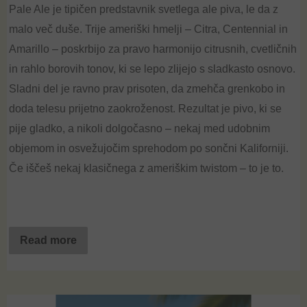
Pale
Ale
je tipičen predstavnik svetlega
ale
piva, le da z
malo več duše. Trije ameriški hmelji – Citra,
Centennial
in
Amarillo
– poskrbijo za pravo harmonijo
citrusnih
, cvetličnih
in rahlo borovih tonov, ki se lepo zlijejo s sladkasto osnovo.
Sladni del je ravno prav prisoten, da zmehča grenkobo in
doda telesu prijetno zaokroženost. Rezultat je pivo, ki se
pije gladko, a nikoli dolgočasno – nekaj med udobnim
objemom in osvežujočim sprehodom po sončni Kaliforniji.
Če iščeš nekaj klasičnega z ameriškim
twistom
– to je to.
Read more