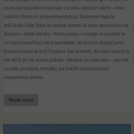
pivovarji uporabili kvasovke na zelo ukročen način – brez
sadnih izletov in eksperimentiranja. Namesto tega te
pričakajo čiste žitne in sladne arome, ki lepo spominjajo na
klasiko v obliki ležaka. Hmelj ostaja v ozadju in poskrbi le
za ravno pravšnjo mero grenkobe, da pivo ni dolgočasno.
Karbonizacija je bolj živahna, kar pomeni, da lepo osveži in
kar kliče po še enem požirku. Idealno za vsak dan – pa tudi
za tiste posebne trenutke, ko hočeš nazdravit brez
nepotrebne drame.
Read more