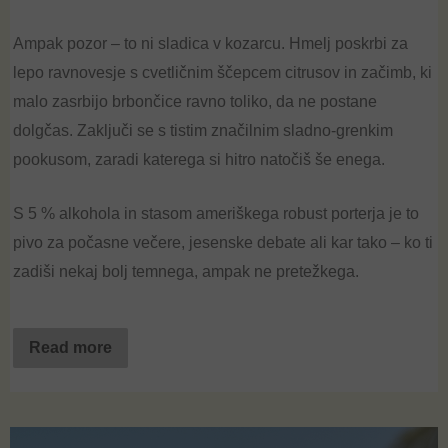
Ampak pozor – to ni sladica v kozarcu. Hmelj poskrbi za
lepo ravnovesje s cvetličnim ščepcem citrusov in začimb, ki
malo zasrbijo brbončice ravno toliko, da ne postane
dolgčas. Zaključi se s tistim značilnim sladno-grenkim
pookusom, zaradi katerega si hitro natočiš še enega.
S 5 % alkohola in stasom ameriškega robust porterja je to
pivo za počasne večere, jesenske debate ali kar tako – ko ti
zadiši nekaj bolj temnega, ampak ne pretežkega.
Read more