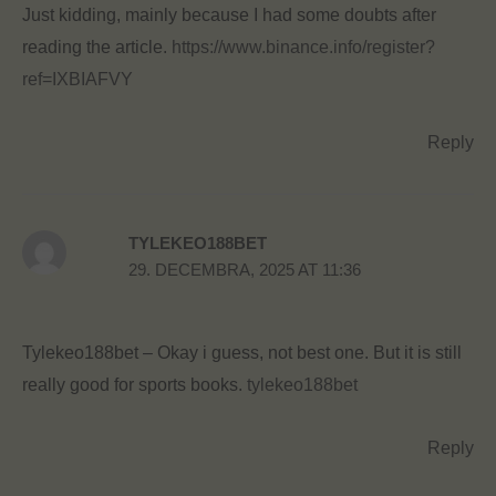
Just kidding, mainly because I had some doubts after
reading the article.
https://www.binance.info/register?
ref=IXBIAFVY
Reply
TYLEKEO188BET
29. DECEMBRA, 2025 AT 11:36
Tylekeo188bet – Okay i guess, not best one. But it is still
really good for sports books.
tylekeo188bet
Reply