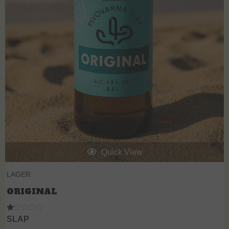
Quick View
LAGER
ORIGINAL
R
SLAP
at