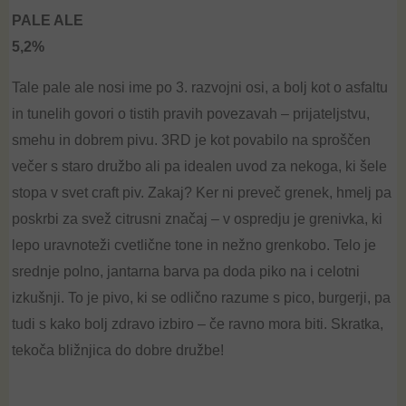
3.00
out of
PALE ALE
5
5,2%
Tale
pale
ale
nosi ime po 3. razvojni osi, a bolj kot o asfaltu
in tunelih govori o tistih pravih povezavah – prijateljstvu,
smehu in dobrem pivu. 3RD je kot povabilo na sproščen
večer s staro družbo ali pa idealen uvod za nekoga, ki šele
stopa v svet
craft
piv. Zakaj? Ker ni preveč grenek, hmelj pa
poskrbi za svež
citrusni
značaj – v ospredju je grenivka, ki
lepo uravnoteži cvetlične tone in nežno grenkobo. Telo je
srednje polno, jantarna barva pa doda piko na i celotni
izkušnji. To je pivo, ki se odlično razume s pico,
burgerji
, pa
tudi s kako bolj zdravo izbiro – če ravno mora biti. Skratka,
tekoča bližnjica do dobre družbe!