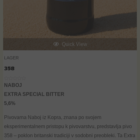
Quick View
LAGER
358
R
NABOJ
a
t
EXTRA SPECIAL BITTER
e
d
5,6%
0
o
u
t
Pivovarna Naboj iz Kopra, znana po svojem
o
f
eksperimentalnem pristopu k pivovarstvu, predstavlja pivo
5
358 – poklon britanski tradiciji v sodobni preobleki. Ta
Extra