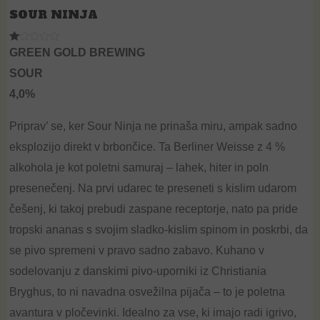
SOUR NINJA
R
GREEN GOLD BREWING
at
ed
SOUR
1.
00
4,0%
ou
t
of
5
Priprav’ se, ker
Sour
Ninja
ne prinaša miru, ampak sadno
eksplozijo direkt v brbončice. Ta
Berliner
Weisse z 4 %
alkohola je kot poletni samuraj – lahek, hiter in poln
presenečenj. Na prvi udarec te preseneti s kislim udarom
češenj, ki takoj prebudi zaspane receptorje, nato pa pride
tropski ananas s svojim sladko-kislim spinom in poskrbi, da
se pivo spremeni v pravo sadno zabavo. Kuhano v
sodelovanju z danskimi pivo-uporniki iz
Christiania
Bryghus
, to ni navadna osvežilna pijača – to je poletna
avantura v pločevinki. Idealno za vse, ki imajo radi igrivo,