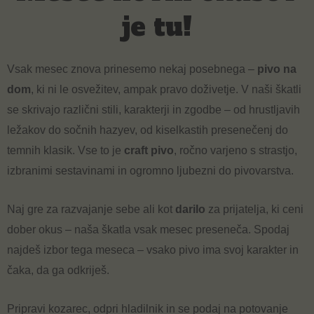
je tu!
Vsak mesec znova prinesemo nekaj posebnega –
pivo na
dom
, ki ni le osvežitev, ampak pravo doživetje. V naši škatli
se skrivajo različni stili, karakterji in zgodbe – od hrustljavih
ležakov do sočnih hazyev, od kiselkastih presenečenj do
temnih klasik. Vse to je
craft pivo
, ročno varjeno s strastjo,
izbranimi sestavinami in ogromno ljubezni do pivovarstva.
Naj gre za razvajanje sebe ali kot
darilo
za prijatelja, ki ceni
dober okus – naša škatla vsak mesec preseneča. Spodaj
najdeš izbor tega meseca – vsako pivo ima svoj karakter in
čaka, da ga odkriješ.
Pripravi kozarec, odpri hladilnik in se podaj na potovanje