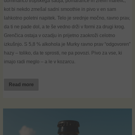
dominanco tropskega sadja, pomaranče in zrelih marelic,
kot bi nekdo zmešal sadni
smoothie
in pivo v en sam
lahkotno poletni napitek. Telo je srednje močno, ravno prav,
da ti ne pade dol, a te še vedno drži v formi za drugi krog.
Grenčica ostaja v ozadju in prijetno zaokroži celotno
izkušnjo. S 5,8 % alkohola je
Murky
ravno prav “odgovoren”
hazy
– toliko, da te sprosti, ne pa povozi. Pivo za vse, ki
imajo radi meglo – a le v kozarcu.
Read more