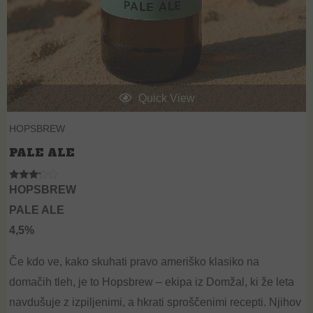
Quick View
HOPSBREW
PALE ALE
Rated
HOPSBREW
3.00
out of
PALE ALE
5
4,5%
Če kdo ve, kako skuhati pravo ameriško klasiko na
domačih tleh, je to
Hopsbrew
– ekipa iz Domžal, ki že leta
navdušuje z izpiljenimi, a hkrati sproščenimi recepti. Njihov