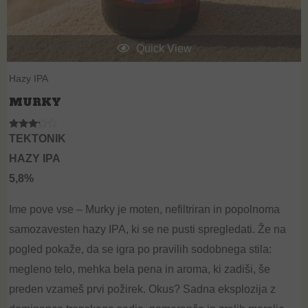
Quick View
Hazy IPA
MURKY
Rated
TEKTONIK
3.00
out of
HAZY IPA
5
5,8%
Ime pove vse –
Murky
je moten, nefiltriran in popolnoma
samozavesten
hazy
IPA, ki se ne pusti spregledati. Že na
pogled pokaže, da se igra po pravilih sodobnega stila:
megleno telo, mehka bela pena in aroma, ki zadiši, še
preden vzameš prvi požirek. Okus? Sadna eksplozija z