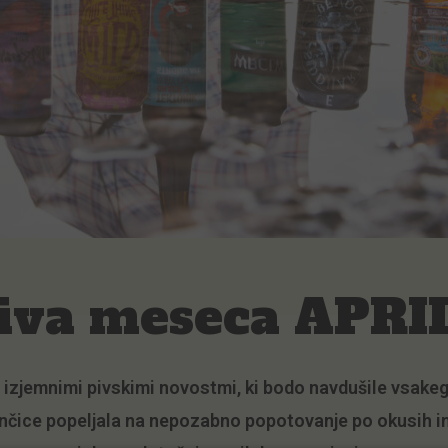
piva meseca APRI
 izjemnimi pivskimi novostmi, ki bodo navdušile vsakega
bončice popeljala na nepozabno popotovanje po okusih 