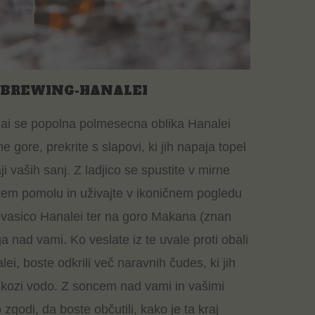
 BREWING-HANALEI
uai se popolna polmesecna oblika Hanalei
 gore, prekrite s slapovi, ki jih napaja topel
ji vaših sanj. Z ladjico se spustite v mirne
em pomolu in uživajte v ikoničnem pogledu
vasico Hanalei ter na goro Makana (znan
iga nad vami. Ko veslate iz te uvale proti obali
lei, boste odkrili več naravnih čudes, ki jih
e skozi vodo. Z soncem nad vami in vašimi
zgodi, da boste občutili, kako je ta kraj