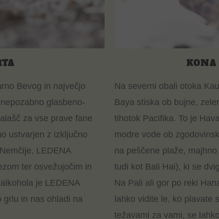
RTA
KONA
arno Bevog in največjo
Na severni obali otoka Ka
a nepozabno glasbeno-
Baya stiska ob bujne, zelene
nalašč za vse prave fane
tihotok Pacifika. To je Hava
no ustvarjen z izključno
modre vode ob zgodovinsk
iz Nemčije, LEDENA
na peščene plaže, majhno 
ezom ter osvežujočim in
tudi kot Bali Hai), ki se dv
% alkohola je LEDENA
Na Pali ali gor po reki Hana
 grlu in nas ohladi na
lahko vidite le, ko plavat
težavami za vami, se lahko 