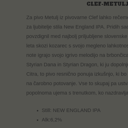
CLEF-METUL
Za pivo Metulj iz pivovarne Clef lahko rečem
za ljubitelje stila New England IPA. Pridih sad
povzdignil med najbolj priljubljene slovenske
leta skozi kozarec s svojo megleno lahkotno
note igrajo svojo igrivo melodijo na brbonči
Styrian Dana in Styrian Dragon, ki ju dopolnj
Citra, to pivo resnično ponuja izkušnjo, ki b
na čarobno potovanje. Vse to skupaj pa ustva
popolnoma ujema s trenutkom, ko nazdravljat
Still: NEW ENGLAND IPA
Alk:6,2%