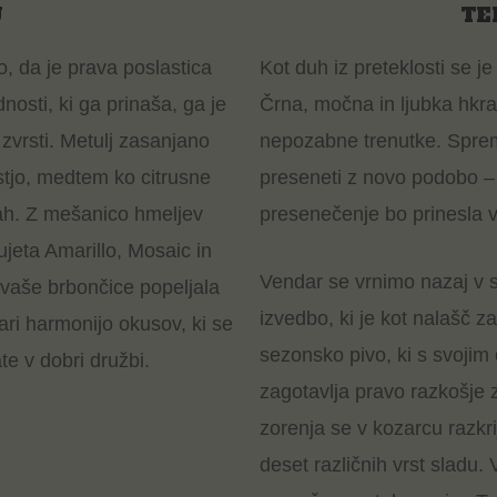
J
TE
o, da je prava poslastica
Kot duh iz preteklosti se je 
nosti, ki ga prinaša, ga je
Črna, močna in ljubka hkra
 zvrsti. Metulj zasanjano
nepozabne trenutke. Sprem
stjo, medtem ko citrusne
preseneti z novo podobo –
cah. Z mešanico hmeljev
presenečenje bo prinesla v
ujeta Amarillo, Mosaic in
Vendar se vrnimo nazaj v s
o vaše brbončice popeljala
izvedbo, ki je kot nalašč z
ri harmonijo okusov, ki se
sezonsko pivo, ki s svojim
e v dobri družbi.
zagotavlja pravo razkošje 
zorenja se v kozarcu razkri
deset različnih vrst sladu