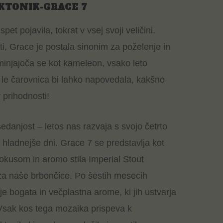
KTONIK-GRACE 7
spet pojavila, tokrat v vsej svoji veličini.
ti, Grace je postala sinonim za poželenje in
injajoča se kot kameleon, vsako leto
 le čarovnica bi lahko napovedala, kakšno
 prihodnosti!
edanjost – letos nas razvaja s svojo četrto
a hladnejše dni. Grace 7 se predstavlja kot
 okusom in aromo stila Imperial Stout
za naše brbončice. Po šestih mesecih
je bogata in večplastna arome, ki jih ustvarja
. Vsak kos tega mozaika prispeva k