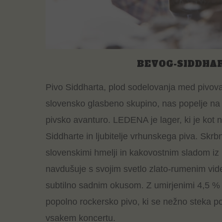
BEVOG-SIDDHA
Pivo Siddharta, plod sodelovanja med pivov
slovensko glasbeno skupino, nas popelje n
pivsko avanturo. LEDENA je lager, ki je kot 
Siddharte in ljubitelje vrhunskega piva. Skrb
slovenskimi hmelji in kakovostnim sladom 
navdušuje s svojim svetlo zlato-rumenim vid
subtilno sadnim okusom. Z umirjenimi 4,5 
popolno rockersko pivo, ki se nežno steka po
vsakem koncertu.