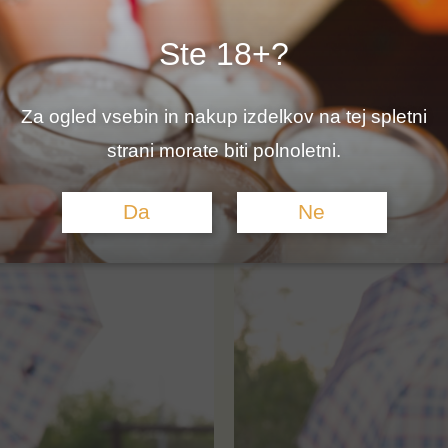
izbrane letošnje aprilsko razvajanje:
Ste 18+?
Zdaj pa, akcija – piva čakajo!
Za ogled vsebin in nakup izdelkov na tej spletni
strani morate biti polnoletni.
Da
Ne