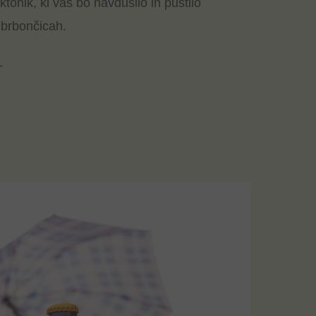
onik, ki vas bo navdušilo in pustilo
brbončicah.
T