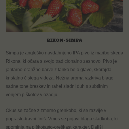
RIKON-SIMPA
Simpa je angleško navdahnjeno IPA pivo iz mariborskega
Rikona, ki očara s svojo tradicionalno zasnovo. Pivo je
jantarno-oranžne barve z tanko belo glavo, skorajda
kristalno čistega videza. Nežna aroma razkriva blage
sadne tone breskev in rahel sladni duh s subtilnim
vonjem piškotov v ozadju.
Okus se začne z zmerno grenkobo, ki se razvije v
poprasto-travni finiš. Vmes se pojavi blaga sladkoba, ki
spominja na piškotasto-oreškast karakter. Daljši