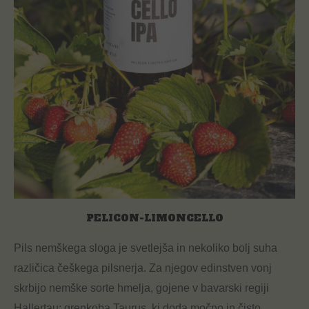
PELICON-LIMONCELLO
Pils nemškega sloga je svetlejša in nekoliko bolj suha
različica češkega pilsnerja. Za njegov edinstven vonj
skrbijo nemške sorte hmelja, gojene v bavarski regiji
Hallertau: grenkoba Taurus, ki doda močno in čisto