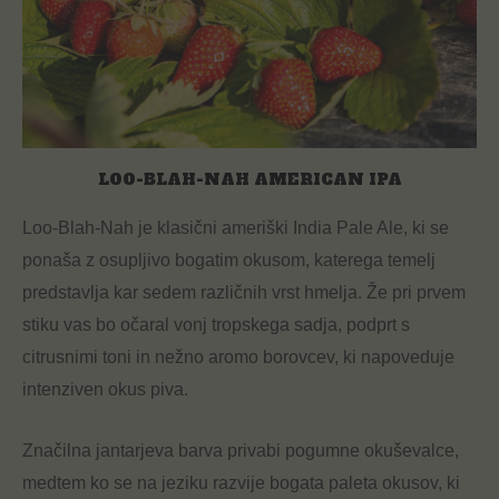
LOO-BLAH-NAH AMERICAN IPA
Loo-Blah-Nah je klasični ameriški India Pale Ale, ki se
ponaša z osupljivo bogatim okusom, katerega temelj
predstavlja kar sedem različnih vrst hmelja. Že pri prvem
stiku vas bo očaral vonj tropskega sadja, podprt s
citrusnimi toni in nežno aromo borovcev, ki napoveduje
intenziven okus piva.
Značilna jantarjeva barva privabi pogumne okuševalce,
medtem ko se na jeziku razvije bogata paleta okusov, ki