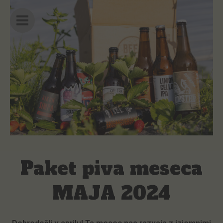
Skip
Post
Main
to
navigation
Menu
content
Paket piva meseca
MAJA 2024