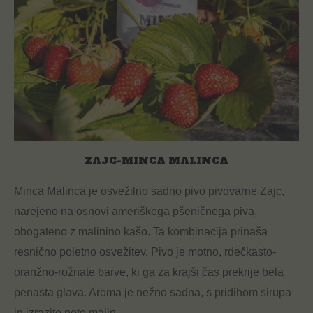
ZAJC-MINCA MALINCA
Minca Malinca je osvežilno sadno pivo pivovarne Zajc,
narejeno na osnovi ameriškega pšeničnega piva,
obogateno z malinino kašo. Ta kombinacija prinaša
resnično poletno osvežitev. Pivo je motno, rdečkasto-
oranžno-rožnate barve, ki ga za krajši čas prekrije bela
penasta glava. Aroma je nežno sadna, s pridihom sirupa
in izrazito noto malin.