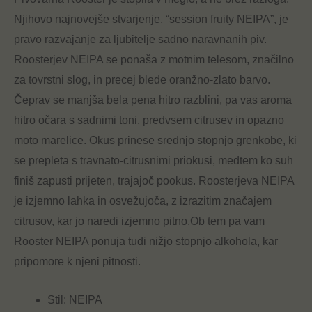
Njihovo najnovejše stvarjenje, “session fruity NEIPA”, je
pravo razvajanje za ljubitelje sadno naravnanih piv.
Roosterjev NEIPA se ponaša z motnim telesom, značilno
za tovrstni slog, in precej blede oranžno-zlato barvo.
Čeprav se manjša bela pena hitro razblini, pa vas aroma
hitro očara s sadnimi toni, predvsem citrusev in opazno
moto marelice. Okus prinese srednjo stopnjo grenkobe, ki
se prepleta s travnato-citrusnimi priokusi, medtem ko suh
finiš zapusti prijeten, trajajoč pookus. Roosterjeva NEIPA
je izjemno lahka in osvežujoča, z izrazitim značajem
citrusov, kar jo naredi izjemno pitno.Ob tem pa vam
Rooster NEIPA ponuja tudi nižjo stopnjo alkohola, kar
pripomore k njeni pitnosti.
Stil: NEIPA