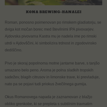
KONA BREWING-HANALEI
Roman, ponosno poimenovan po rimskem gladiatorju, se
dviga kot močan borec med številnimi IPA pivovarjev.
Ajdovska pivovarna Kastra mu je nadela ime po rimski
utrdi v Ajdovščini, ki simbolizira trdnost in zgodovinsko
dediščino.
Pivo je skoraj popolnoma motne jantarne barve, s tanjšo
umazano belo peno. Aroma je polna sladkih tropskih
sadežev, blagih citrusov in limonske trave, ki prevladuje,
nato pa se pojavi tudi priokus žvečilnega gumija.
Okus Romanovega napada je zaznamovan z blažjo
obliko grenkobe, ki se prepleta s subtilnim travnatim