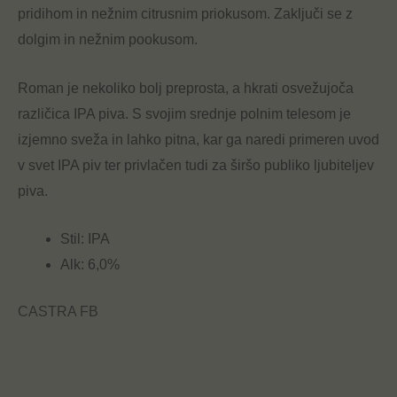
pridihom in nežnim citrusnim priokusom. Zaključi se z
dolgim in nežnim pookusom.
Roman je nekoliko bolj preprosta, a hkrati osvežujoča
različica IPA piva. S svojim srednje polnim telesom je
izjemno sveža in lahko pitna, kar ga naredi primeren uvod
v svet IPA piv ter privlačen tudi za širšo publiko ljubiteljev
piva.
Stil: IPA
Alk: 6,0%
CASTRA FB