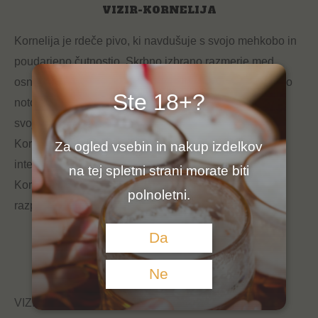
VIZIR-KORNELIJA
Kornelija je rdeče pivo, ki navdušuje s svojo mehkobo in
poudarjeno čutnostjo. Skrbno izbrano razmerje med
osnovnimi in praženimi sladi ustvarja sladko karamelno
Ste 18+?
noto, ki jo nežno dopolnjujejo izbrani dišavni hmelji. S
svojim prijetnim aromatičnim profilom in sladkobo je
Kornelija popolna izbira za vse, ki uživajo v manj
Za ogled vsebin in nakup izdelkov
intenzivnih pivskih okusih. V mesecu maju prinaša
na tej spletni strani morate biti
Kornelija v vašo kozarec svežino in prijetno pomladno
polnoletni.
razpoloženje.
Da
Still: RED ALE
Alk:4,5%
Ne
VIZIR