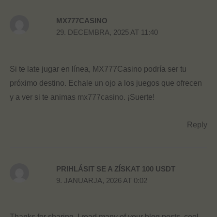
MX777CASINO
29. DECEMBRA, 2025 AT 11:40
Si te late jugar en línea, MX777Casino podría ser tu
próximo destino. Echale un ojo a los juegos que ofrecen
y a ver si te animas
mx777casino
. ¡Suerte!
Reply
PRIHLÁSIT SE A ZÍSKAT 100 USDT
9. JANUARJA, 2026 AT 0:02
Thanks for sharing. I read many of your blog posts, cool,