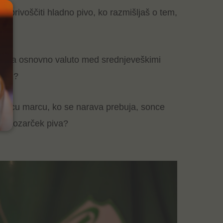
i privoščiti hladno pivo, ko razmišljaš o tem,
jalo za osnovno valuto med srednjeveškimi
rčku?
esecu marcu, ko se narava prebuja, sonce
i in kozarček piva?