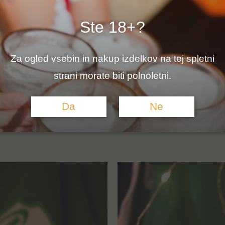
je, pa naj bodo še tako norčave. In kaj je boljšega, kot s
Ste 18+?
di zelenja.
Za ogled vsebin in nakup izdelkov na tej spletni
 našo preteklost. Kdo bi si mislil, da je pivo nekoč vel
strani morate biti polnoletni.
 mi ne bi izkoristili priložnosti za malo druženja ob koza
Da
Ne
 če si občasno privoščimo kozarec piva. Še posebej v m
jšega od tega, da si s prijatelji privoščimo piknik v narav