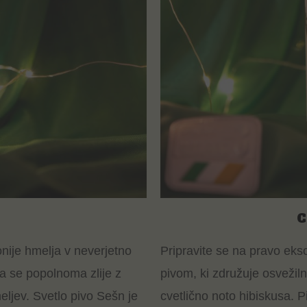
C
nije hmelja v neverjetno
Pripravite se na pravo ek
ba se popolnoma zlije z
pivom, ki združuje osvežil
eljev. Svetlo pivo Sešn je
cvetlično noto hibiskusa. P