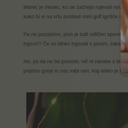
Marec je mesec, ko se začnejo rojevati nove ide
kako bi si na vrtu postavil mini golf igrišče sre
Pa ne pozabimo, pivo je tudi odličen spomin na
trgovci? Če so lahko trgovali s pivom, zakaj pa
No, pa da ne bo pomote, nič ni narobe s tem,
prijetno greje in nas vabi ven. Kaj lahko je bol