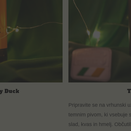
y Duck
T
Pripravite se na vrhunski už
temnim pivom, ki vsebuje 
slad, kvas in hmelj. Občuti