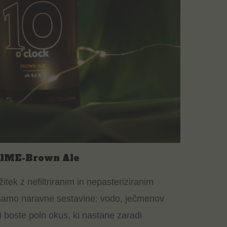
IME-Brown Ale
itek z nefiltriranim in nepasteriziranim
samo naravne sestavine: vodo, ječmenov
li boste poln okus, ki nastane zaradi