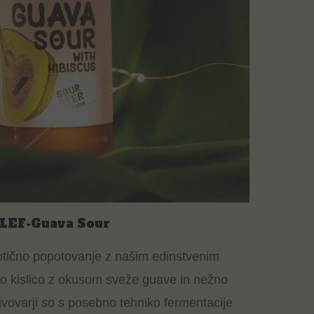
LEF-Guava Sour
sotično popotovanje z našim edinstvenim
no kislico z okusom sveže guave in nežno
ivovarji so s posebno tehniko fermentacije