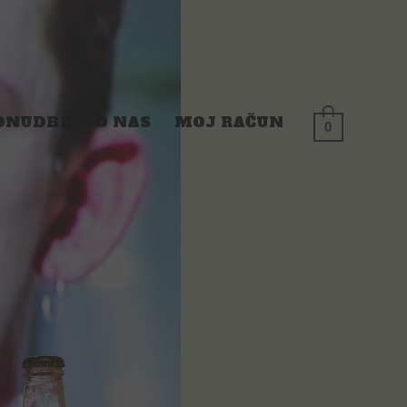
ONUDBE
O NAS
MOJ RAČUN
0