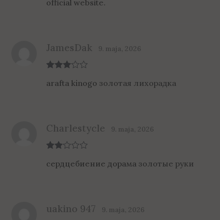
official website.
JamesDak
9. maja, 2026
Rated
3
arafta kinogo
золотая лихорадка
out of 5
Charlestycle
9. maja, 2026
Rate
сердцебиение дорама
золотые руки
d
2
out
of 5
uakino 947
9. maja, 2026