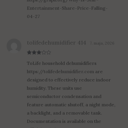
Entertainment-Share-Price-Falling-
04-27
tolifedehumidifier 414
7. maja, 2026
Rated
3
ToLife household dehumidifiers
out of 5
https://tolifedehumidifier.com
are
designed to effectively reduce indoor
humidity. These units use
semiconductor condensation and
feature automatic shutoff, a night mode,
a backlight, and a removable tank.
Documentation is available on the