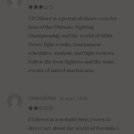
Rated
3
UFCShare is a portal
ufcshare com
for
out of 5
fans of the Ultimate Fighting
Championship and the world of MMA.
News, fight results, tournament
schedules, analysis, and fight reviews.
Follow the best fighters and the main
events of mixed martial arts.
JamesDus
18. maja, 2026
Rate
F1 Direct is a website
http://www.f1-
d
2
out
direct.net
about the world of Formula 1.
of 5