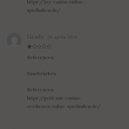
https://joy-casino.online-
spielhallen.de/
Grady
26. aprila, 2026
R
References:
at
ed
1
ou
Saarbrücken
t
of
5
References:
https://geld-mit-casino-
verdienen.online-spielhallen.de/