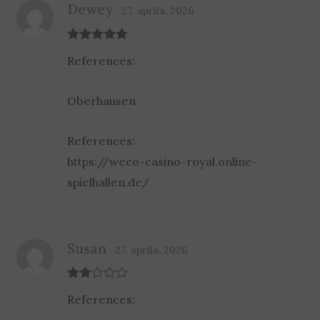
Dewey
27. aprila, 2026
Rated
5
out
References:
of 5
Oberhausen
References:
https://weco-casino-royal.online-
spielhallen.de/
Susan
27. aprila, 2026
Rate
References:
d
2
out