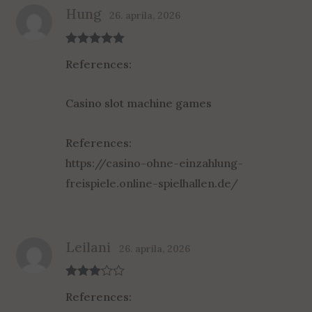
Hung
26. aprila, 2026
Rated
5
out
References:
of 5
Casino slot machine games
References:
https://casino-ohne-einzahlung-
freispiele.online-spielhallen.de/
Leilani
26. aprila, 2026
Rated
3
References:
out of 5