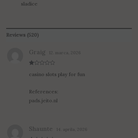
sladice
Reviews (520)
Graig
12. marca, 2026
R
casino slots play for fun
at
ed
1
ou
References:
t
of
pads.jeito.nl
5
Shaunte
14. aprila, 2026