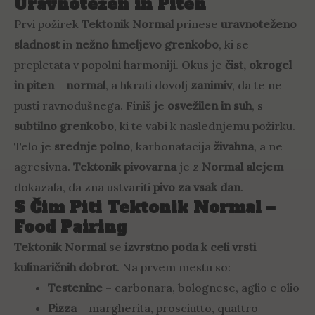
Uravnotežen in Piten
Prvi požirek
Tektonik Normal
prinese
uravnoteženo
sladnost
in
nežno hmeljevo grenkobo
, ki se
prepletata v popolni harmoniji. Okus je
čist, okrogel
in piten
–
normal
, a hkrati dovolj
zanimiv
, da te ne
pusti ravnodušnega. Finiš je
osvežilen in suh
, s
subtilno grenkobo
, ki te vabi k naslednjemu požirku.
Telo je
srednje polno
, karbonatacija
živahna
, a ne
agresivna.
Tektonik pivovarna
je z
Normal alejem
dokazala, da zna ustvariti
pivo za vsak dan
.
S Čim Piti Tektonik Normal –
Food Pairing
Tektonik Normal
se
izvrstno poda k celi vrsti
kulinaričnih dobrot
. Na prvem mestu so:
Testenine
– carbonara, bolognese, aglio e olio
Pizza
– margherita, prosciutto, quattro