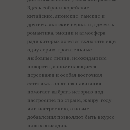
Здесь собраны корейские,
китайские, японские, тайские и
другие азиатские сериалы, где есть
романтика, эмоции и атмосфера,
ради которых хочется включить еще
одну серию: трогательные
любовные линии, неожиданные
повороты, запоминающиеся
персонажи и особая восточная
эстетика. Понятная навигация
помогает выбрать историю под
настроение по стране, жанру, году
или настроению, а новые
добавления позволяют быть в курсе
новых эпизодов.