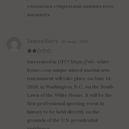
out
сломалась стиральная машина кого
of 5
вызывать
JamesAlavy
10. maja, 2026
Rate
Interested in UFC?
https://ufc-white-
d
2
out
house.com
unique mixed martial arts
of 5
tournament will take place on June 14,
2026, in Washington, D.C., on the South
Lawn of the White House. It will be the
first professional sporting event in
history to be held directly on the
grounds of the U.S. presidential
residence.