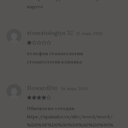
out
наруто
of 5
stomatologiya 52
12. maja, 2026
R
телефон стоматологии
at
ed
стоматология клиника
1
ou
t
of
5
HowardDiz
14. maja, 2026
Rated
4
Обновлено сегодня:
out of 5
https://spainslov.ru/site/word/word/
%D0%9F%D0%90%D0%A0%D0%90%