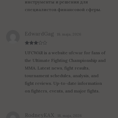
инструменты и решения для
специалистов финансовой сферы.
EdwardGag
18. maja, 2026
Rated
3
UFCWAR is a website
ufcwar
for fans of
out of 5
the Ultimate Fighting Championship and
MMA. Latest news, fight results,
tournament schedules, analysis, and
fight reviews. Up-to-date information
on fighters, events, and major fights.
RodneyKAX
18. maja, 2026