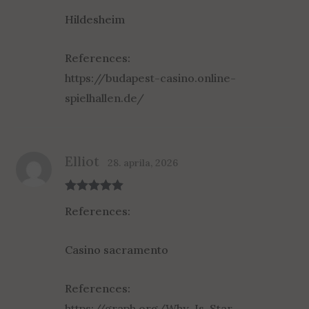
of 5
Hildesheim
References:
https://budapest-casino.online-
spielhallen.de/
Elliot
28. aprila, 2026
Rated
5
out
References:
of 5
Casino sacramento
References:
https://graph.org/Why-Is-Star-