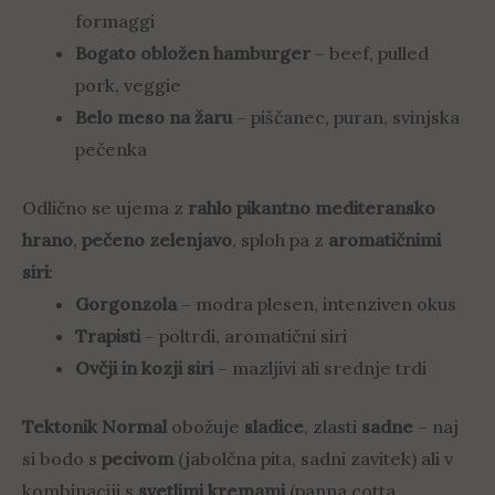
formaggi
Bogato obložen hamburger
– beef, pulled
pork, veggie
Belo meso na žaru
– piščanec, puran, svinjska
pečenka
Odlično se ujema z
rahlo pikantno mediteransko
hrano
,
pečeno zelenjavo
, sploh pa z
aromatičnimi
siri
:
Gorgonzola
– modra plesen, intenziven okus
Trapisti
– poltrdi, aromatični siri
Ovčji in kozji siri
– mazljivi ali srednje trdi
Tektonik Normal
obožuje
sladice
, zlasti
sadne
– naj
si bodo s
pecivom
(jabolčna pita, sadni zavitek) ali v
kombinaciji s
svetlimi kremami
(panna cotta,