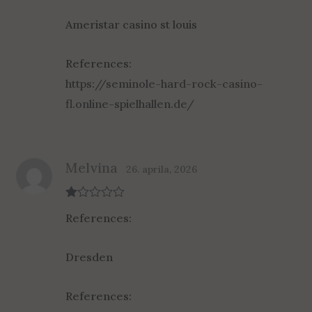
Ameristar casino st louis
References:
https://seminole-hard-rock-casino-
fl.online-spielhallen.de/
Melvina
26. aprila, 2026
R
References:
at
ed
1
ou
Dresden
t
of
5
References: