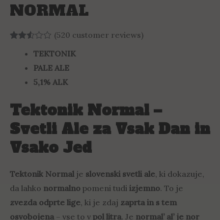
NORMAL
(
520
customer reviews)
Rated
505
TEKTONIK
2.50
out of
PALE ALE
5
based
5,1% ALK
on
customer
ratings
Tektonik Normal –
Svetli Ale za Vsak Dan in
Vsako Jed
Tektonik Normal
je
slovenski svetli ale
, ki dokazuje,
da lahko
normalno
pomeni tudi
izjemno
. To je
zvezda odprte lige
, ki je zdaj
zaprta in s tem
osvobojena
– vse to v
pol litra
. Je
normal’ al’ je nor