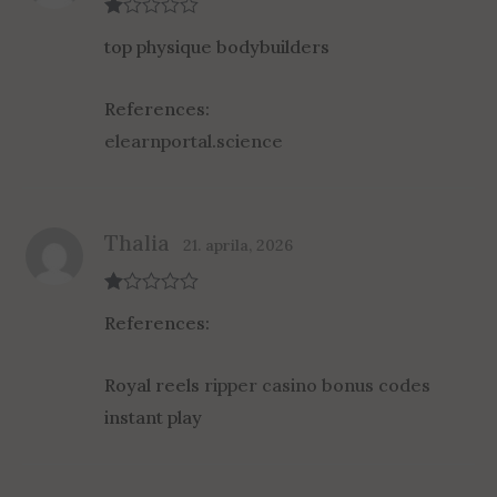
R
top physique bodybuilders
at
ed
1
ou
References:
t
of
elearnportal.science
5
Thalia
21. aprila, 2026
R
References:
at
ed
1
ou
Royal reels
ripper casino bonus codes
t
of
instant play
5