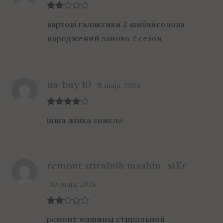
Rate
вартові галактики 2
шибайголова
d
2
out
народжений заново 2 сезон
of 5
ua-bay 10
9. maja, 2026
Rated
4
інша жінка
зникла
out of 5
remont stiralnih mashin_siKr
10. maja, 2026
Rate
ремонт машины стиральной
d
2