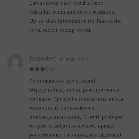
Latest news, race results, race
calendar, team and driver statistics.
Up-to-date information for fans of the
royal motor racing world.
Jamesbef
18. maja, 2026
Rated
3
Розповідаємо про складні
out of 5
https://notatky.net.ua
речі простими
словами. Зрозумілі пояснення науки,
технологій, економіки та
повсякденних явищ. Статті, розбори
та факти, які допомагають краще
розуміти світ та знаходити відповіді