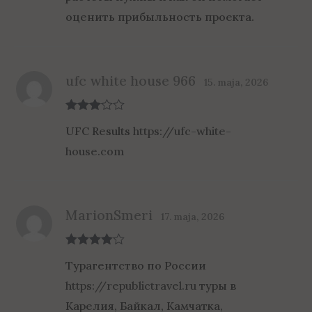
оценить прибыльность проекта.
ufc white house 966
15. maja, 2026
Rated
3
UFC Results
https://ufc-white-
out of 5
house.com
MarionSmeri
17. maja, 2026
Rated
4
Турагентство по России
out of 5
https://republictravel.ru
туры в
Карелия, Байкал, Камчатка,