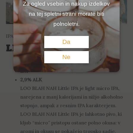
Za ogled vsebin in nakup izdelkov
na tej spletni strani morate biti
polnoletni.
IPA
,
JUN 26
,
LOO-BLAH-NAH
Da
LITTLE IPA
Ne
LOO-BLAH-NAH
IPA
2,9
% ALK
LOO BLAH NAH Little IPA je light micro IPA,
narejena z manj kalorijami in nižjo alkoholno
stopnjo, ampak z resnim IPA karakterjem.
LOO BLAH NAH Little IPA je lahkotno pivo, ki
kljub “micro” pristopu ostane polno okusa: v
aromi in okusu se pokažejo tropsko sadje,