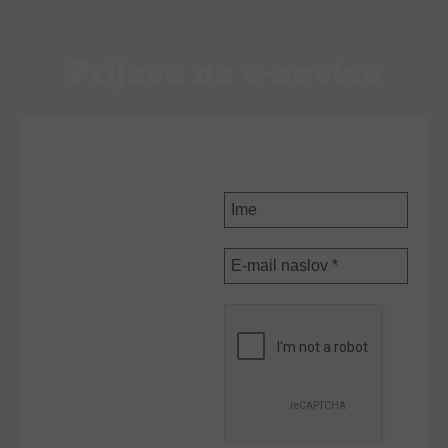
Prijava na e-novice
PRIJAVI SE NA E-
NOVICE
Ime
E-
mail
naslov
*