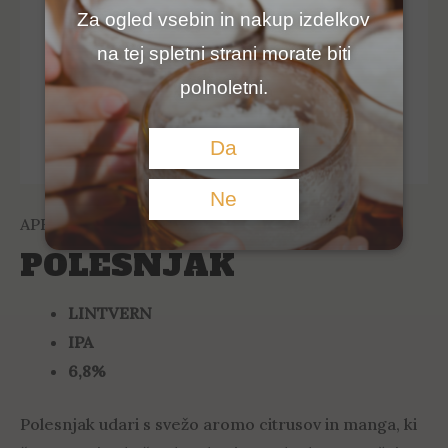
Za ogled vsebin in nakup izdelkov
na tej spletni strani morate biti
polnoletni.
Da
Ne
APR 25
,
India Pale Ale (IPA)
,
LINTVERN
POLESNJAK
LINTVERN
IPA
6,8%
Polesnjak udari s svežo aromo citrusov in manga, ki