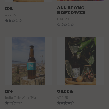
ALL ALONG
IPA
HOPTOWER
APR 25
DEC 24
Rated
2.00
Rated
out
0
of 5
out
of
5
IP4
GALLA
India Pale Ale (IPA)
APR 25
Rated
Rated