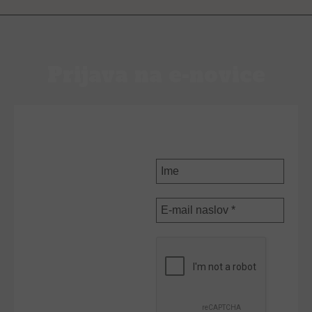
Prijava na e-novice
PRIJAVI SE NA E-
NOVICE
Ime
E-
mail
naslov
*