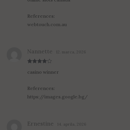
of 5
References:
webtouch.com.au
Nannette
12. marca, 2026
Rated
4
casino winner
out of 5
References:
https://images.google.bg/
Ernestine
14. aprila, 2026