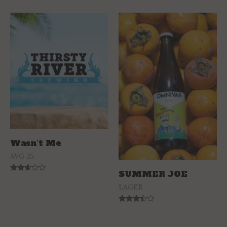
3.86
out of 5
Wasn’t Me
AVG 25
SUMMER JOE
Rated
2.50
LAGER
out of
5
Rated
3.29
out of 5