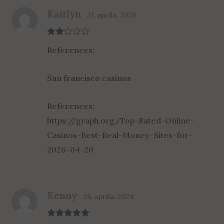
Kaitlyn
21. aprila, 2026
Rate
References:
d
2
out
of 5
San francisco casinos
References:
https://graph.org/Top-Rated-Online-
Casinos-Best-Real-Money-Sites-for-
2026-04-20
Kenny
26. aprila, 2026