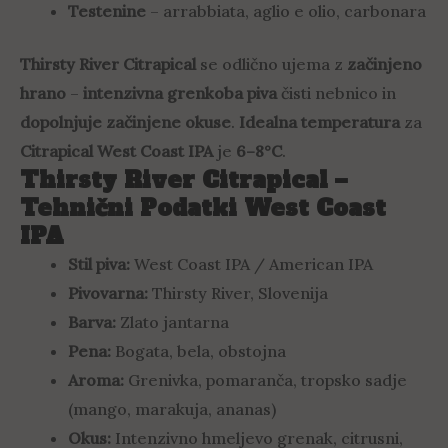
Testenine
– arrabbiata, aglio e olio, carbonara
Thirsty River Citrapical
se odlično ujema z
začinjeno
hrano
–
intenzivna grenkoba piva
čisti nebnico in
dopolnjuje začinjene okuse
.
Idealna temperatura
za
Citrapical West Coast IPA
je
6–8°C
.
Thirsty River Citrapical –
Tehnični Podatki West Coast
IPA
Stil piva:
West Coast IPA / American IPA
Pivovarna:
Thirsty River, Slovenija
Barva:
Zlato jantarna
Pena:
Bogata, bela, obstojna
Aroma:
Grenivka, pomaranča, tropsko sadje
(mango, marakuja, ananas)
Okus:
Intenzivno hmeljevo grenak, citrusni,