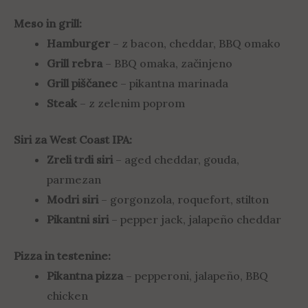
Meso in grill:
Hamburger
– z bacon, cheddar, BBQ omako
Grill rebra
– BBQ omaka, začinjeno
Grill piščanec
– pikantna marinada
Steak
– z zelenim poprom
Siri za West Coast IPA:
Zreli trdi siri
– aged cheddar, gouda,
parmezan
Modri siri
– gorgonzola, roquefort, stilton
Pikantni siri
– pepper jack, jalapeño cheddar
Pizza in testenine:
Pikantna pizza
– pepperoni, jalapeño, BBQ
chicken