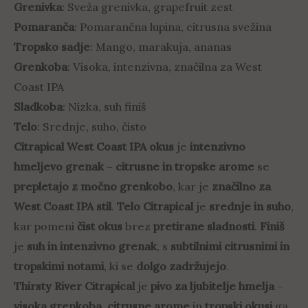
Grenivka
: Sveža grenivka, grapefruit zest
Pomaranča
: Pomarančna lupina, citrusna svežina
Tropsko sadje
: Mango, marakuja, ananas
Grenkoba
: Visoka, intenzivna, značilna za West
Coast IPA
Sladkoba
: Nizka, suh finiš
Telo
: Srednje, suho, čisto
Citrapical West Coast IPA okus
je
intenzivno
hmeljevo grenak
–
citrusne in tropske arome
se
prepletajo z močno grenkobo
, kar je
značilno za
West Coast IPA stil
.
Telo Citrapical
je
srednje in suho
,
kar pomeni
čist okus
brez
pretirane sladnosti
.
Finiš
je
suh in intenzivno grenak
, s
subtilnimi citrusnimi in
tropskimi notami
, ki se
dolgo zadržujejo
.
Thirsty River Citrapical
je
pivo za ljubitelje hmelja
–
visoka grenkoba
,
citrusne arome
in
tropski okusi
ga