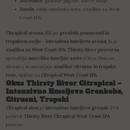
Borovnice
: gozdne jagode, rdeče sadje
Smola
: rahla smolnata nota, značilna za West
Coast IPA
Citrapical aroma
diši po
grenivki, pomaranči in
tropskem sadju
–
intenzivna hmeljeva aroma
, ki je
značilna za West Coast IPA
.
Thirsty River pivovarna
uporablja
ameriške hmeljne sorte
(Citra, Simcoe,
Mosaic), ki ustvarjajo
značilne citrusne in tropske
tone
, tipične za
Citrapical West Coast IPA
.
Okus Thirsty River Citrapical –
Intenzivno Hmeljeva Grenkoba,
Citrusni, Tropski
Citrapical okus
je
intenzivno hmeljevo grenak
. Prvi
požirek
Thirsty River Citrapical West Coast IPA
prinese: