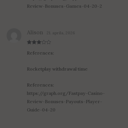
Review-Bonuses–Games-04-20-2
Alison
21. aprila, 2026
Rated
3
References:
out of 5
Rocketplay withdrawal time
References:
https://graph.org/Fastpay-Casino-
Review-Bonuses-Payouts–Player-
Guide-04-20