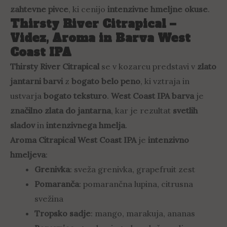
zahtevne pivce
, ki cenijo
intenzivne hmeljne okuse
.
Thirsty River Citrapical –
Videz, Aroma in Barva West
Coast IPA
Thirsty River Citrapical
se v kozarcu predstavi v
zlato
jantarni barvi
z
bogato belo peno
, ki vztraja in
ustvarja
bogato teksturo
.
West Coast IPA barva
je
značilno zlata do jantarna
, kar je rezultat
svetlih
sladov
in
intenzivnega hmelja
.
Aroma Citrapical West Coast IPA
je
intenzivno
hmeljeva
:
Grenivka
: sveža grenivka, grapefruit zest
Pomaranča
: pomarančna lupina, citrusna
svežina
Tropsko sadje
: mango, marakuja, ananas