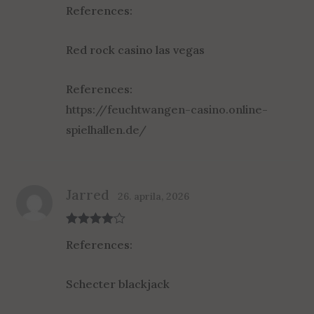
Rated
5
out
References:
of 5
Red rock casino las vegas
References:
https://feuchtwangen-casino.online-
spielhallen.de/
Jarred
26. aprila, 2026
Rated
4
References:
out of 5
Schecter blackjack