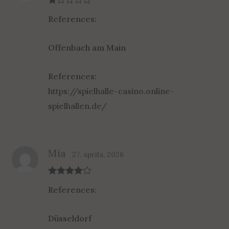
R
References:
at
ed
1
ou
Offenbach am Main
t
of
5
References:
https://spielhalle-casino.online-
spielhallen.de/
Mia
27. aprila, 2026
Rated
4
References:
out of 5
Düsseldorf