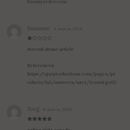
boxmyorder.com
Susanne
4. marca, 2026
R
steroid abuse article
at
ed
1
ou
References:
t
of
https://ajarproductions.com/pages/pr
5
oducts/in5/answers/user/iconvirgo02
Jorg
4. marca, 2026
Rated
5
out
online slots canada