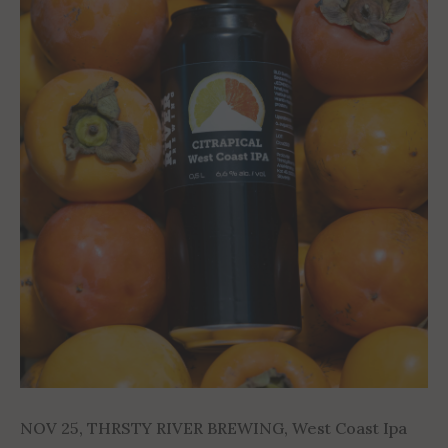
NOV 25
,
THRSTY RIVER BREWING
,
West Coast Ipa