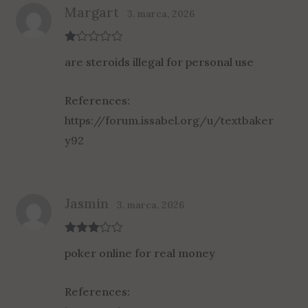
Margart
3. marca, 2026
R
are steroids illegal for personal use
at
ed
1
ou
References:
t
of
https://forum.issabel.org/u/textbaker
5
y92
Jasmin
3. marca, 2026
Rated
3
poker online for real money
out of 5
References: