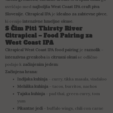
uvrščajo med
najboljša West Coast IPA craft piva
Slovenije
.
Citrapical IPA
je
idealno za zahtevne pivce
,
ki cenijo
intenzivne hmeljne okuse
.
S Čim Piti Thirsty River
Citrapical – Food Pairing za
West Coast IPA
Citrapical West Coast IPA food pairing
je
raznolik
–
intenzivna grenkoba
in
citrusni okusi
se odlično
podajo k
začinjenim jedem
:
Začinjena hrana:
Indijska kuhinja
– curry, tikka masala, vindaloo
Mehiška kuhinja
– tacos, burritos, nachos
Tajska kuhinja
– pad thai, green curry, tom
yum
Pikantne jedi
– buffalo wings, chili con carne