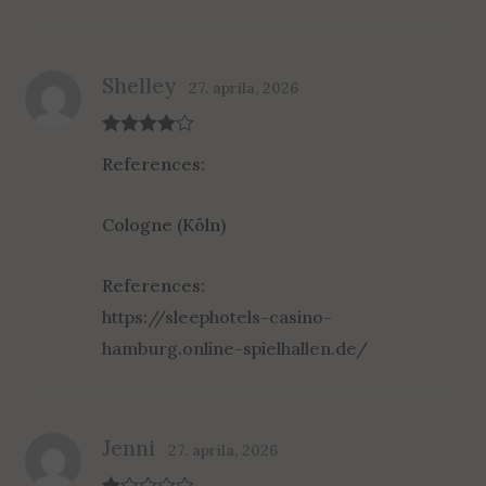
Shelley
27. aprila, 2026
Rated
4
References:
out of 5
Cologne (Köln)
References:
https://sleephotels-casino-
hamburg.online-spielhallen.de/
Jenni
27. aprila, 2026