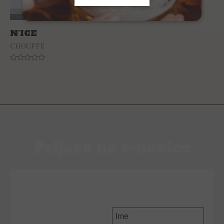
N’ICE
CHOUFFE
Rated
0
out
of
5
Prijava na e-novice
PRIJAVI SE NA E-
NOVICE
Ime