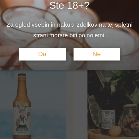
Ste 18+?
Za ogled vsebin in nakup izdelkov na tej spletni
strani morate biti polnoletni.
Da
Ne