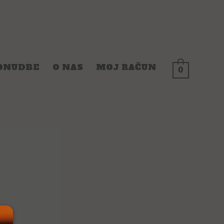
ONUDBE
O NAS
MOJ RAČUN
0