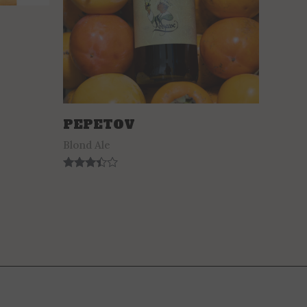
PEPETOV
Blond Ale
Rated
3.30
out of 5