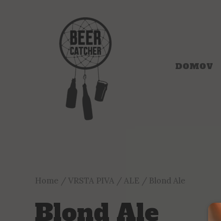
Skip
to
content
DOMOV
Home
/
VRSTA PIVA
/
ALE
/ Blond Ale
Blond Ale