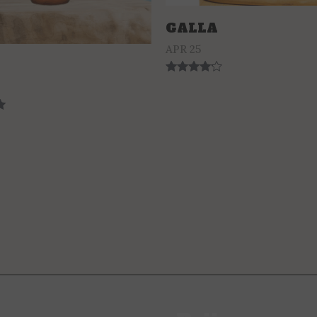
GALLA
APR 25
G
Rated
4.00
out of 5