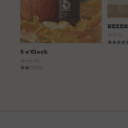
BEZE
AVG 25
Rated
5 o’Clock
5.00
out of 5
Blond Ale
Rated
2.00
out
of 5