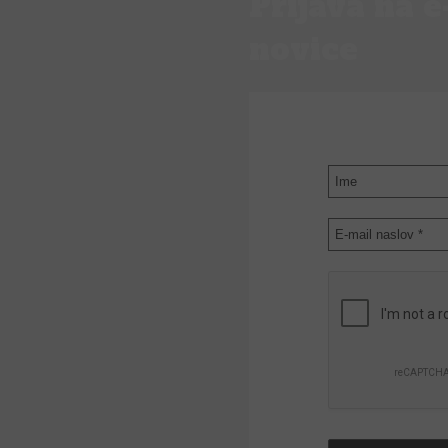
Prijava na e
novice
PRIJAVI SE N
NOVICE
Ime
E-
mail
naslov
*